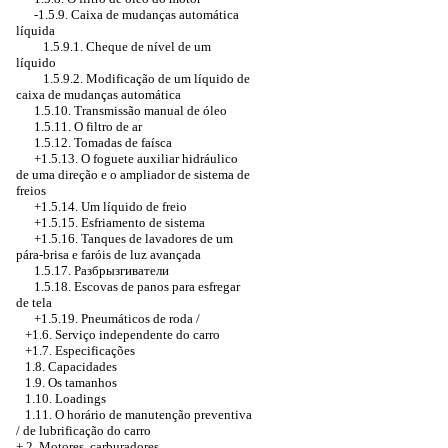
-1.5.9.
Caixa de mudanças automática
líquida
1.5.9.1. Cheque de nível de um
líquido
1.5.9.2. Modificação de um líquido de
caixa de mudanças automática
1.5.10.
Transmissão manual
de óleo
1.5.11. O filtro de ar
1.5.12. Tomadas de faísca
+1.5.13. O foguete auxiliar hidráulico
de uma direção e o ampliador de sistema de
freios
+1.5.14. Um líquido de freio
+1.5.15. Esfriamento de sistema
+1.5.16. Tanques de lavadores de um
pára-brisa e faróis de luz avançada
1.5.17.
Разбрызгиватели
1.5.18. Escovas de panos para esfregar
de tela
+1.5.19. Pneumáticos de roda /
+1.6. Serviço independente do carro
+1.7. Especificações
1.8. Capacidades
1.9. Os tamanhos
1.10. Loadings
1.11. O horário de manutenção preventiva
/ de lubrificação do carro
+
2. Motores, carburadores