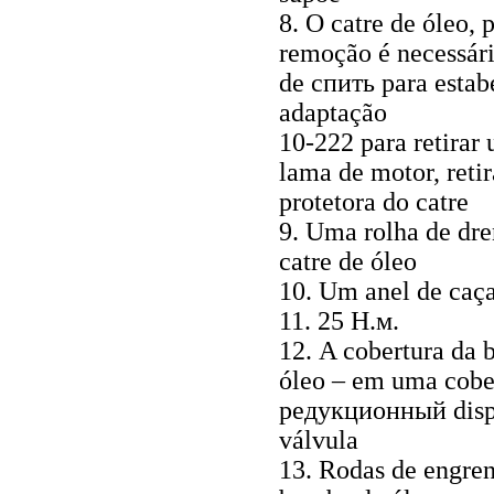
8. O catre de óleo, 
remoção é necessári
de спить
para estab
adaptação
10-222 para retirar
lama de motor, retira
protetora do catre
9. Uma rolha de dr
catre de óleo
10. Um anel de caç
11. 25
Н.м
.
12. A cobertura da
óleo – em uma cobe
редукционный
dis
válvula
13. Rodas de engre