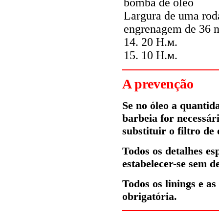
bomba de óleo
Largura de uma rod
engrenagem de 36
14. 20
Н.м
.
15. 10
Н.м
.
A prevenção
Se no óleo a quantid
barbeia for necessár
substituir o filtro de 
Todos os detalhes es
estabelecer-se sem d
Todos os linings e as
obrigatória.