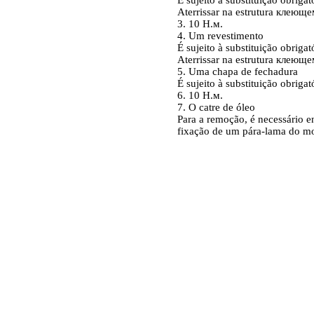
É sujeito à substituição obrigat
Aterrissar
na estrutura
клеющем
3. 10
Н.м
.
4. Um revestimento
É sujeito à substituição obrigat
Aterrissar
na estrutura
клеющем
5. Uma chapa de fechadura
É sujeito à substituição obrigat
6. 10
Н.м
.
7. O catre de óleo
Para a remoção, é necessário e
fixação de um pára-lama do m