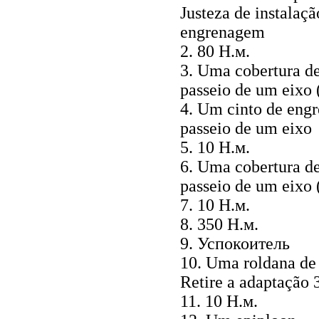
Justeza de instalaç
engrenagem
2. 80
Н.м
.
3. Uma cobertura d
passeio de um eixo 
4. Um cinto de eng
passeio de um eixo
5. 10
Н.м
.
6. Uma cobertura d
passeio de um eixo 
7. 10
Н.м
.
8. 350
Н.м
.
9.
Успокоитель
10. Uma roldana de
Retire a adaptação 
11. 10
Н.м
.