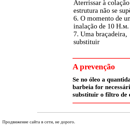
Aterrissar à colação
estrutura não se sup
6. O momento de u
inalação de 10
Н.м
.
7. Uma braçadeira,
substituir
A prevenção
Se no óleo a quantid
barbeia for necessár
substituir o filtro de 
Продвижение сайта в сети, не дорого.