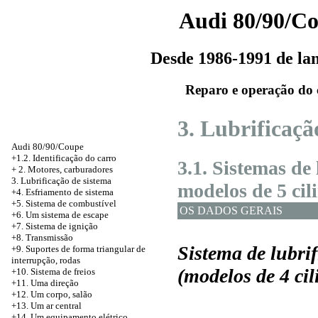
Audi 80/90/C
Desde 1986-1991 de l
Reparo e operação do 
3. Lubrificaçã
Audi 80/90/Coupe
+1.2. Identificação do carro
3.1. Sistemas de 
+
2. Motores, carburadores
3. Lubrificação de sistema
modelos de 5 cil
+4. Esfriamento de sistema
+5. Sistema de combustível
OS DADOS GERAIS
+6. Um sistema de escape
+7. Sistema de ignição
+8. Transmissão
Sistema de lubri
+9. Suportes de forma triangular de
interrupção, rodas
(modelos de 4 cil
+10. Sistema de freios
+11. Uma direção
+12. Um corpo, salão
+13. Um ar central
+14. Um equipamento elétrico