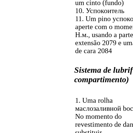
um
cinto (fundo)
10.
Успокоитель
11. Um pino
успок
aperte com o mome
Н.м
., usando a part
extensão 2079 e um
de cara 2084
Sistema de lubri
compartimento)
1. Uma rolha
маслозаливной
boc
No momento do
revestimento de dan
substituir