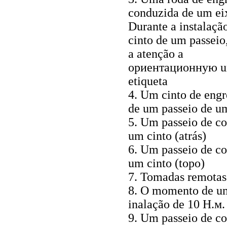
conduzida de um ei
Durante a instalaçã
cinto de um passeio,
a atenção a
ориентационную 
etiqueta
4. Um cinto de eng
de um passeio de u
5. Um
passeio
de co
um
cinto (atrás)
6. Um
passeio
de co
um
cinto (topo)
7. Tomadas remotas
8. O momento de u
inalação de 10
Н.м
.
9. Um
passeio
de co