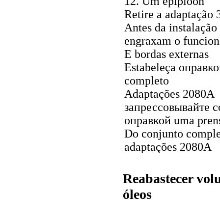
12. Um epiploon
Retire a adaptação 
Antes da instalação
engraxam o funcion
E bordas externas
Estabeleça
оправко
completo
Adaptações 2080А
запрессовывайте
co
оправкой uma
pren
Do conjunto comple
adaptações 2080А
Reabastecer vol
óleos