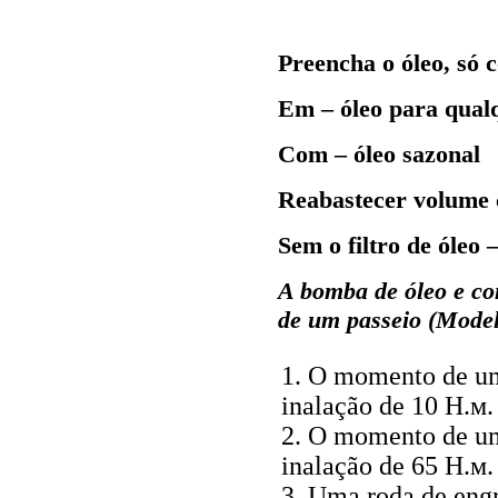
Preencha o óleo, só
Em – óleo para qual
Com – óleo sazonal
Reabastecer volume co
Sem o filtro de óleo –
A bomba de óleo e c
de um passeio (Mode
1. O momento de u
inalação de 10
Н.м
.
2. O momento de u
inalação de 65
Н.м
.
3. Uma roda de en