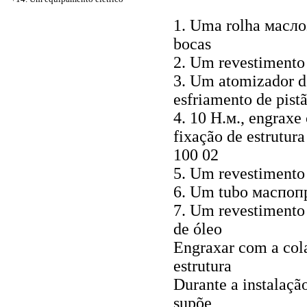
1. Uma rolha
масло
bocas
2. Um revestimento
3. Um atomizador d
esfriamento de pist
4. 10
Н.м
., engraxe
fixação de estrutu
100 02
5. Um revestimento
6. Um tubo
маспоп
7. Um revestimento 
de óleo
Engraxar com a col
estrutura
Durante a instalaçã
supõe