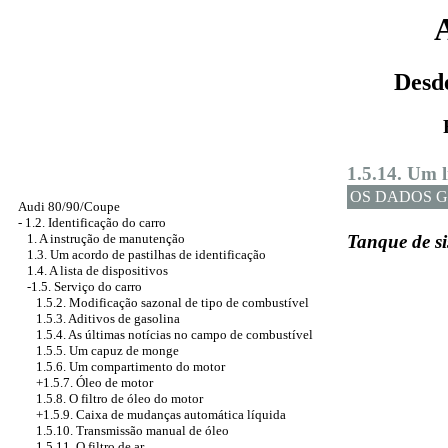
Desd
1.5.14. Um l
OS DADOS G
Audi 80/90/Coupe
-
1.2. Identificação do carro
1. A instrução de manutenção
Tanque de si
1.3. Um acordo de pastilhas de identificação
1.4. A lista de dispositivos
-1.5. Serviço do carro
1.5.2. Modificação sazonal de tipo de combustível
1.5.3. Aditivos de gasolina
1.5.4. As últimas notícias no campo de combustível
1.5.5. Um capuz de monge
1.5.6. Um compartimento do motor
+1.5.7. Óleo de motor
1.5.8. O filtro de óleo do motor
+1.5.9.
Caixa de mudanças automática
líquida
1.5.10.
Transmissão manual
de óleo
1.5.11. O filtro de ar