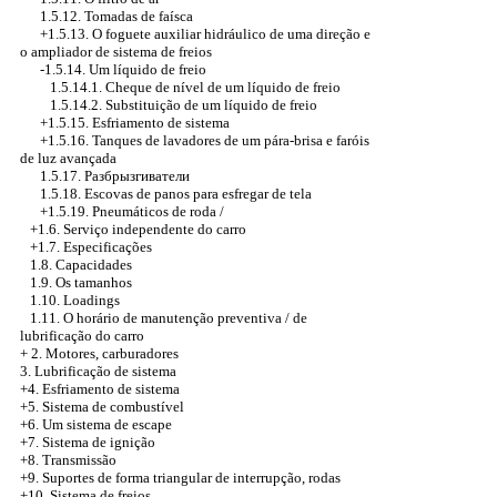
1.5.12. Tomadas de faísca
+1.5.13. O foguete auxiliar hidráulico de uma direção e
o ampliador de sistema de freios
-1.5.14. Um líquido de freio
1.5.14.1. Cheque de nível de um líquido de freio
1.5.14.2. Substituição de um líquido de freio
+1.5.15. Esfriamento de sistema
+1.5.16. Tanques de lavadores de um pára-brisa e faróis
de luz avançada
1.5.17.
Разбрызгиватели
1.5.18. Escovas de panos para esfregar de tela
+1.5.19. Pneumáticos de roda /
+1.6. Serviço independente do carro
+1.7. Especificações
1.8. Capacidades
1.9. Os tamanhos
1.10. Loadings
1.11. O horário de manutenção preventiva / de
lubrificação do carro
+
2. Motores, carburadores
3. Lubrificação de sistema
+4. Esfriamento de sistema
+5. Sistema de combustível
+6. Um sistema de escape
+7. Sistema de ignição
+8. Transmissão
+9. Suportes de forma triangular de interrupção, rodas
+10. Sistema de freios