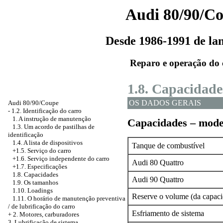
Audi 80/90/C
Desde 1986-1991 de l
Reparo e operação do 
1.8. Capacidade
OS DADOS GERAIS
Audi 80/90/Coupe
-
1.2. Identificação do carro
1. A instrução de manutenção
Capacidades – mode
1.3. Um acordo de pastilhas de
identificação
1.4. A lista de dispositivos
Tanque de combustível
+1.5. Serviço do carro
+1.6. Serviço independente do carro
Audi 80 Quattro
+1.7. Especificações
1.8. Capacidades
Audi 90 Quattro
1.9. Os tamanhos
1.10. Loadings
Reserve o volume (da capaci
1.11. O horário de manutenção preventiva
/ de lubrificação do carro
Esfriamento de sistema
+
2. Motores, carburadores
3. Lubrificação de sistema