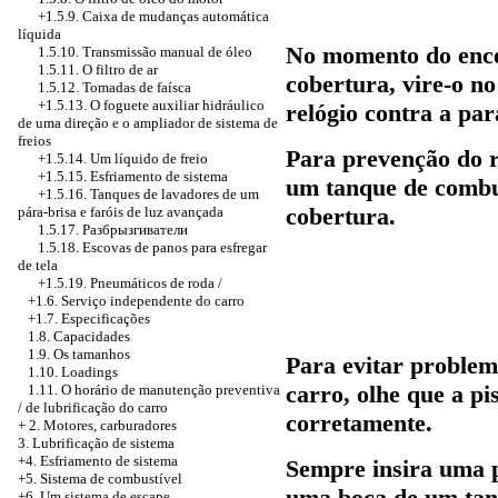
+1.5.9.
Caixa de mudanças automática
líquida
No momento do enc
1.5.10.
Transmissão manual
de óleo
1.5.11. O filtro de ar
cobertura, vire-o n
1.5.12. Tomadas de faísca
+1.5.13. O foguete auxiliar hidráulico
relógio contra a par
de uma direção e o ampliador de sistema de
freios
Para prevenção do 
+1.5.14. Um líquido de freio
+1.5.15. Esfriamento de sistema
um tanque de combu
+1.5.16. Tanques de lavadores de um
cobertura.
pára-brisa e faróis de luz avançada
1.5.17.
Разбрызгиватели
1.5.18. Escovas de panos para esfregar
de tela
+1.5.19. Pneumáticos de roda /
+1.6. Serviço independente do carro
+1.7. Especificações
1.8. Capacidades
1.9. Os tamanhos
Para evitar proble
1.10. Loadings
carro, olhe que a pi
1.11. O horário de manutenção preventiva
/ de lubrificação do carro
corretamente.
+
2. Motores, carburadores
3. Lubrificação de sistema
+4. Esfriamento de sistema
Sempre insira uma p
+5. Sistema de combustível
uma boca de um tanq
+6. Um sistema de escape