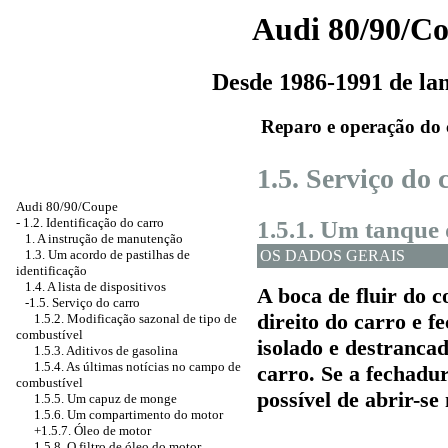
Audi 80/90/C
Desde 1986-1991 de l
Reparo e operação do 
1.5. Serviço do 
Audi 80/90/Coupe
1.5.1. Um tanque 
-
1.2. Identificação do carro
1. A instrução de manutenção
OS DADOS GERAIS
1.3. Um acordo de pastilhas de
identificação
1.4. A lista de dispositivos
A boca de fluir do c
-1.5. Serviço do carro
direito do carro e f
1.5.2. Modificação sazonal de tipo de
combustível
isolado e destranca
1.5.3. Aditivos de gasolina
1.5.4. As últimas notícias no campo de
carro. Se a fechadur
combustível
possível de abrir-s
1.5.5. Um capuz de monge
1.5.6. Um compartimento do motor
+1.5.7. Óleo de motor
1.5.8. O filtro de óleo do motor