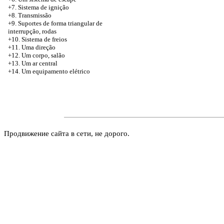
+7. Sistema de ignição
+8. Transmissão
+9. Suportes de forma triangular de
interrupção, rodas
+10. Sistema de freios
+11. Uma direção
+12. Um corpo, salão
+13. Um ar central
+14. Um equipamento elétrico
Продвижение сайта в сети, не дорого.