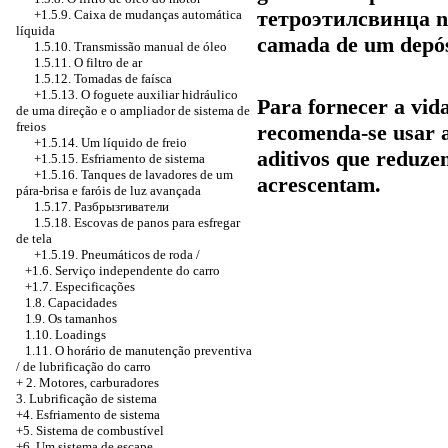
тетроэтилсвинца
n
+1.5.9.
Caixa de mudanças automática
líquida
camada de um depós
1.5.10.
Transmissão manual
de óleo
1.5.11. O filtro de ar
1.5.12. Tomadas de faísca
+1.5.13. O foguete auxiliar hidráulico
Para fornecer a vida
de uma direção e o ampliador de sistema de
freios
recomenda-se usar a
+1.5.14. Um líquido de freio
aditivos que reduze
+1.5.15. Esfriamento de sistema
+1.5.16. Tanques de lavadores de um
acrescentam.
pára-brisa e faróis de luz avançada
1.5.17.
Разбрызгиватели
1.5.18. Escovas de panos para esfregar
de tela
+1.5.19. Pneumáticos de roda /
+1.6. Serviço independente do carro
+1.7. Especificações
1.8. Capacidades
1.9. Os tamanhos
1.10. Loadings
1.11. O horário de manutenção preventiva
/ de lubrificação do carro
+
2. Motores, carburadores
3. Lubrificação de sistema
+4. Esfriamento de sistema
+5. Sistema de combustível
+6. Um sistema de escape