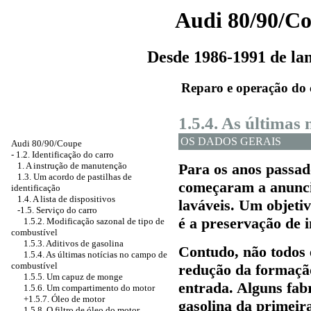
Audi 80/90/C
Desde 1986-1991 de l
Reparo e operação do 
1.5.4. As últimas
OS DADOS GERAIS
Audi 80/90/Coupe
-
1.2. Identificação do carro
1. A instrução de manutenção
Para os anos passad
1.3. Um acordo de pastilhas de
começaram a anuncia
identificação
1.4. A lista de dispositivos
laváveis. Um objetiv
-1.5. Serviço do carro
é a preservação de i
1.5.2. Modificação sazonal de tipo de
combustível
1.5.3. Aditivos de gasolina
Contudo, não todos 
1.5.4. As últimas notícias no campo de
combustível
redução da formação
1.5.5. Um capuz de monge
entrada. Alguns fab
1.5.6. Um compartimento do motor
+1.5.7. Óleo de motor
gasolina da primeir
1.5.8. O filtro de óleo do motor