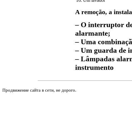
16. Um lavador
A remoção, a instal
– O interruptor de
alarmante;
– Uma combinação
– Um guarda de i
– Lâmpadas alar
instrumento
Продвижение сайта в сети, не дорого.