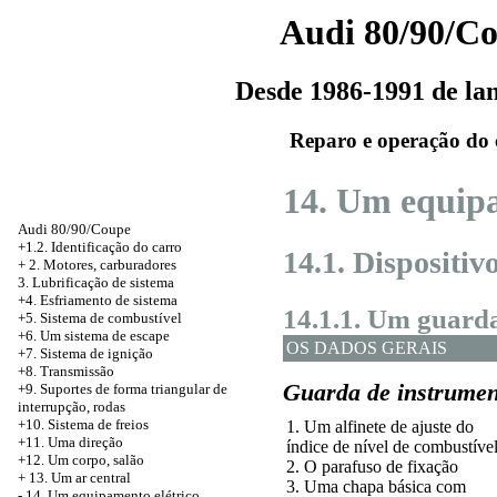
Audi 80/90/C
Desde 1986-1991 de l
Reparo e operação do 
14. Um equipa
Audi 80/90/Coupe
+1.2. Identificação do carro
14.1. Dispositiv
+
2. Motores, carburadores
3. Lubrificação de sistema
+4. Esfriamento de sistema
14.1.1. Um guard
+5. Sistema de combustível
+6. Um sistema de escape
OS DADOS GERAIS
+7. Sistema de ignição
+8. Transmissão
Guarda de instrumen
+9. Suportes de forma triangular de
interrupção, rodas
+10. Sistema de freios
1. Um alfinete de ajuste do
+11. Uma direção
índice de nível de combustíve
+12. Um corpo, salão
2. O parafuso de fixação
+
13. Um ar central
3. Uma chapa básica com
-
14. Um equipamento elétrico