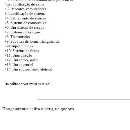
/ de lubrificação do carro
+
2. Motores, carburadores
3. Lubrificação de sistema
+4. Esfriamento de sistema
+5. Sistema de combustível
+6. Um sistema de escape
+7. Sistema de ignição
+8. Transmissão
+9. Suportes de forma triangular de
interrupção, rodas
+10. Sistema de freios
+11. Uma direção
+12. Um corpo, salão
+13. Um ar central
+14. Um equipamento elétrico
На сайте
server-world.ru
sR1XP.
Продвижение сайта в сети, не дорого.