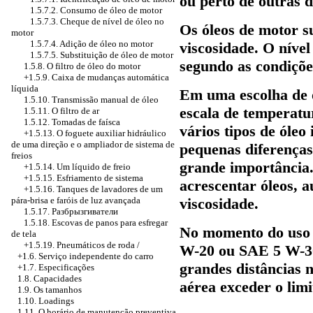
ou perto de outras 
1.5.7.2. Consumo de óleo de motor
1.5.7.3. Cheque de nível de óleo no
Os óleos de motor s
motor
1.5.7.4. Adição de óleo no motor
viscosidade. O nível
1.5.7.5. Substituição de óleo de motor
segundo as condições
1.5.8. O filtro de óleo do motor
+1.5.9.
Caixa de mudanças automática
líquida
Em uma escolha de 
1.5.10.
Transmissão manual
de óleo
escala de temperat
1.5.11. O filtro de ar
1.5.12. Tomadas de faísca
vários tipos de óle
+1.5.13. O foguete auxiliar hidráulico
de uma direção e o ampliador de sistema de
pequenas diferenças
freios
grande importância.
+1.5.14. Um líquido de freio
+1.5.15. Esfriamento de sistema
acrescentar óleos, a
+1.5.16. Tanques de lavadores de um
pára-brisa e faróis de luz avançada
viscosidade.
1.5.17.
Разбрызгиватели
1.5.18. Escovas de panos para esfregar
No momento do uso 
de tela
+1.5.19. Pneumáticos de roda /
W-20 ou SAE 5 W-30
+1.6. Serviço independente do carro
grandes distâncias n
+1.7. Especificações
1.8. Capacidades
aérea exceder o limi
1.9. Os tamanhos
1.10. Loadings
1.11. O horário de manutenção preventiva