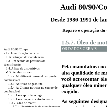
Audi 80/90/C
Desde 1986-1991 de l
Reparo e operação do 
1.5.7. Óleo de mo
OS DADOS GERAIS
Audi 80/90/Coupe
-
1.2. Identificação do carro
1. A instrução de manutenção
1.3. Um acordo de pastilhas de
identificação
Pela manufatura no
1.4. A lista de dispositivos
alta qualidade de m
-1.5. Serviço do carro
1.5.2. Modificação sazonal de tipo de
você acrescentar óle
combustível
1.5.3. Aditivos de gasolina
qualquer óleo minera
1.5.4. As últimas notícias no campo de
exigido.
combustível
1.5.5. Um capuz de monge
1.5.6. Um compartimento do motor
As seguintes design
-1.5.7. Óleo de motor
1.5.7.1. Identificação de óleo de motor