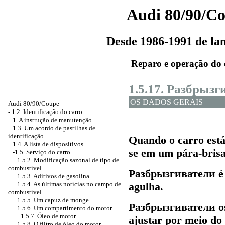
Audi 80/90/C
Desde 1986-1991 de l
Reparo e operação do 
1.5.17.
Разбрызг
OS DADOS GERAIS
Audi 80/90/Coupe
-
1.2. Identificação do carro
1. A instrução de manutenção
1.3. Um acordo de pastilhas de
identificação
Quando o carro está
1.4. A lista de dispositivos
se em um pára-brisa
-1.5. Serviço do carro
1.5.2. Modificação sazonal de tipo de
combustível
Разбрызгиватели
é
1.5.3. Aditivos de gasolina
1.5.4. As últimas notícias no campo de
agulha.
combustível
1.5.5. Um capuz de monge
Разбрызгиватели
os
1.5.6. Um compartimento do motor
+1.5.7. Óleo de motor
ajustar por meio do 
1.5.8. O filtro de óleo do motor