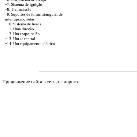
+7. Sistema de ignição
+8. Transmissão
+9. Suportes de forma triangular de
interrupção, rodas
+10. Sistema de freios
+11. Uma direção
+12. Um corpo, salão
+13. Um ar central
+14. Um equipamento elétrico
Продвижение сайта в сети, не дорого.