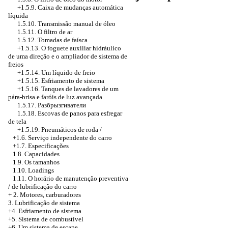
+1.5.9.
Caixa de mudanças automática
líquida
1.5.10.
Transmissão manual
de óleo
1.5.11. O filtro de ar
1.5.12. Tomadas de faísca
+1.5.13. O foguete auxiliar hidráulico
de uma direção e o ampliador de sistema de
freios
+1.5.14. Um líquido de freio
+1.5.15. Esfriamento de sistema
+1.5.16. Tanques de lavadores de um
pára-brisa e faróis de luz avançada
1.5.17.
Разбрызгиватели
1.5.18. Escovas de panos para esfregar
de tela
+1.5.19. Pneumáticos de roda /
+1.6. Serviço independente do carro
+1.7. Especificações
1.8. Capacidades
1.9. Os tamanhos
1.10. Loadings
1.11. O horário de manutenção preventiva
/ de lubrificação do carro
+
2. Motores, carburadores
3. Lubrificação de sistema
+4. Esfriamento de sistema
+5. Sistema de combustível
+6. Um sistema de escape