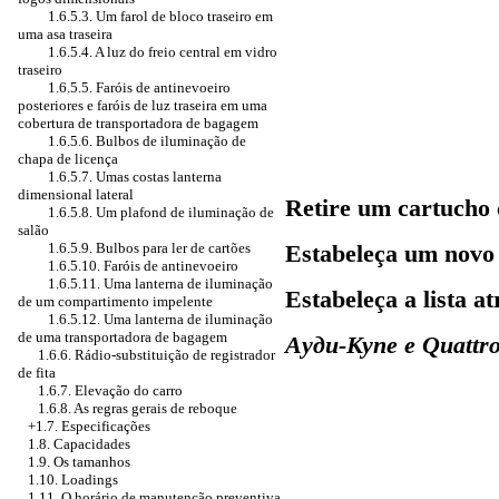
1.6.5.3. Um farol de bloco traseiro em
uma asa traseira
1.6.5.4. A luz do freio central em vidro
traseiro
1.6.5.5. Faróis de antinevoeiro
posteriores e faróis de luz traseira em uma
cobertura de transportadora de bagagem
1.6.5.6. Bulbos de iluminação de
chapa de licença
1.6.5.7. Umas costas lanterna
dimensional lateral
Retire um cartucho
1.6.5.8. Um plafond de iluminação de
salão
1.6.5.9. Bulbos para ler de cartões
Estabeleça um novo 
1.6.5.10. Faróis de antinevoeiro
1.6.5.11. Uma lanterna de iluminação
Estabeleça a lista a
de um compartimento impelente
1.6.5.12. Uma lanterna de iluminação
de uma transportadora de bagagem
Aуди-Купе e Quattr
1.6.6. Rádio-substituição de registrador
de fita
1.6.7. Elevação do carro
1.6.8. As regras gerais de reboque
+1.7. Especificações
1.8. Capacidades
1.9. Os tamanhos
1.10. Loadings
1.11. O horário de manutenção preventiva