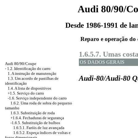
Audi 80/90/C
Desde 1986-1991 de l
Reparo e operação do 
1.6.5.7. Umas cost
OS DADOS GERAIS
Audi 80/90/Coupe
-
1.2. Identificação do carro
1. A instrução de manutenção
Audi-80/Audi-80 Qu
1.3. Um acordo de pastilhas de
identificação
1.4. A lista de dispositivos
+1.5. Serviço do carro
-1.6. Serviço independente do carro
1.6.2. Uma roda de sobra do pequeno
tamanho
1.6.3. Substituição de roda
+1.6.4. Fechaduras de segurança
-1.6.5. Substituição de bulbos
1.6.5.1. Faróis de luz avançada
1.6.5.2. Expeça índices de voltas e
fogos dimensionais