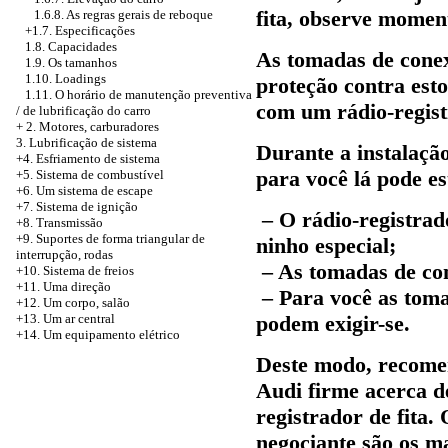
fita, observe momen
1.6.8. As regras gerais de reboque
+1.7. Especificações
1.8. Capacidades
As tomadas de conex
1.9. Os tamanhos
1.10. Loadings
proteção contra est
1.11. O horário de manutenção preventiva
com um rádio-regist
/ de lubrificação do carro
+
2. Motores, carburadores
3. Lubrificação de sistema
Durante a instalação
+4. Esfriamento de sistema
para você lá pode es
+5. Sistema de combustível
+6. Um sistema de escape
+7. Sistema de ignição
– O rádio-registrad
+8. Transmissão
+9. Suportes de forma triangular de
ninho especial;
interrupção, rodas
– As tomadas de co
+10. Sistema de freios
+11. Uma direção
– Para você as tom
+12. Um corpo, salão
+13. Um ar central
podem exigir-se.
+14. Um equipamento elétrico
Deste modo, recomen
Audi firme acerca d
registrador de fita.
negociante são os ma