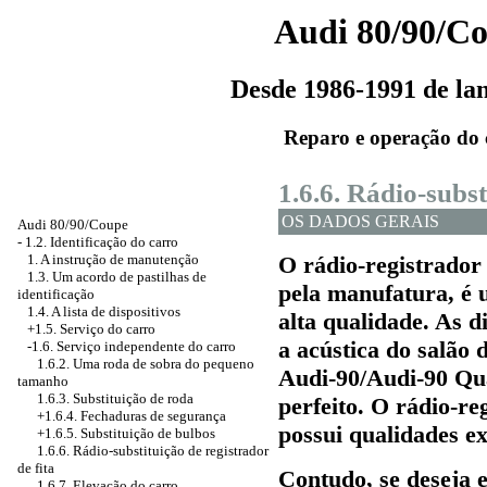
Audi 80/90/C
Desde 1986-1991 de l
Reparo e operação do 
1.6.6. Rádio-subst
OS DADOS GERAIS
Audi 80/90/Coupe
-
1.2. Identificação do carro
1. A instrução de manutenção
O rádio-registrador 
1.3. Um acordo de pastilhas de
pela manufatura, é u
identificação
1.4. A lista de dispositivos
alta qualidade. As 
+1.5. Serviço do carro
a acústica do salão
-1.6. Serviço independente do carro
1.6.2. Uma roda de sobra do pequeno
Audi-90/Audi-90 Qu
tamanho
1.6.3. Substituição de roda
perfeito. O rádio-reg
+1.6.4. Fechaduras de segurança
possui qualidades e
+1.6.5. Substituição de bulbos
1.6.6. Rádio-substituição de registrador
de fita
Contudo, se deseja e
1.6.7. Elevação do carro