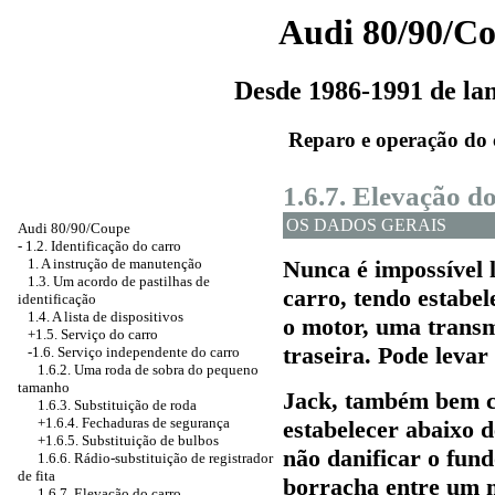
Audi 80/90/C
Desde 1986-1991 de l
Reparo e operação do 
1.6.7. Elevação d
OS DADOS GERAIS
Audi 80/90/Coupe
-
1.2. Identificação do carro
1. A instrução de manutenção
Nunca é impossível 
1.3. Um acordo de pastilhas de
carro, tendo estabe
identificação
1.4. A lista de dispositivos
o
motor, uma transm
+1.5. Serviço do carro
traseira. Pode levar
-1.6. Serviço independente do carro
1.6.2. Uma roda de sobra do pequeno
tamanho
Jack, também bem co
1.6.3. Substituição de roda
+1.6.4. Fechaduras de segurança
estabelecer abaixo d
+1.6.5. Substituição de bulbos
não danificar o fund
1.6.6. Rádio-substituição de registrador
de fita
borracha entre um m
1.6.7. Elevação do carro