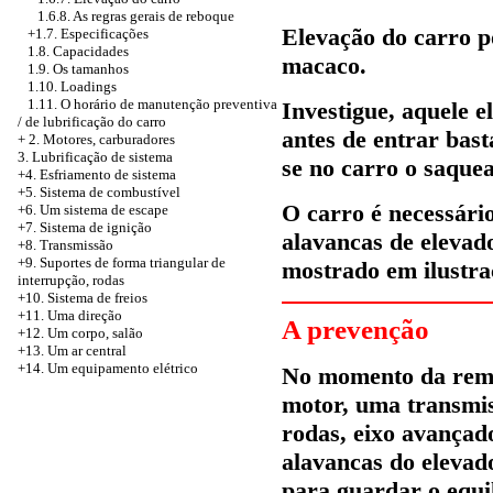
1.6.8. As regras gerais de reboque
Elevação do carro p
+1.7. Especificações
1.8. Capacidades
macaco.
1.9. Os tamanhos
1.10. Loadings
1.11. O horário de manutenção preventiva
Investigue, aquele 
/ de lubrificação do carro
antes de entrar bast
+
2. Motores, carburadores
3. Lubrificação de sistema
se no carro o saque
+4. Esfriamento de sistema
+5. Sistema de combustível
O carro é necessário
+6. Um sistema de escape
+7. Sistema de ignição
alavancas de elevado
+8. Transmissão
+9. Suportes de forma triangular de
mostrado em ilustra
interrupção, rodas
+10. Sistema de freios
+11. Uma direção
A prevenção
+12. Um corpo, salão
+13. Um ar central
+14. Um equipamento elétrico
No momento da remo
motor, uma transmis
rodas, eixo avançad
alavancas do elevad
para guardar o equi