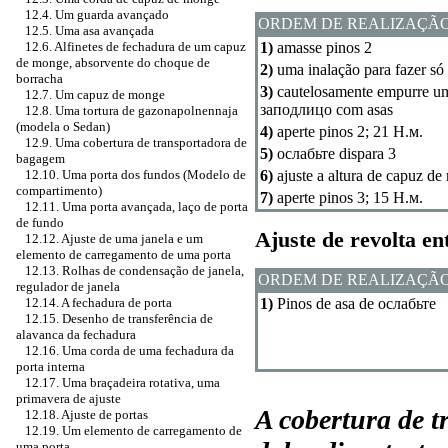
12.4. Um guarda avançado
ORDEM DE REALIZAÇÃ
12.5. Uma asa avançada
12.6. Alfinetes de fechadura de um capuz
1)
amasse pinos 2
de monge, absorvente do choque de
2)
uma inalação para fazer s
borracha
3)
cautelosamente empurre um
12.7. Um capuz de monge
заподлицо
com asas
12.8. Uma tortura de gazonapolnennaja
(modela o Sedan)
4)
aperte pinos 2; 21
Н.м
.
12.9. Uma cobertura de transportadora de
5)
ослабьте
dispara 3
bagagem
12.10. Uma porta dos fundos (Modelo de
6)
ajuste a altura de capuz de
compartimento)
7)
aperte pinos 3; 15
Н.м
.
12.11. Uma porta avançada, laço de porta
de fundo
Ajuste de revolta e
12.12. Ajuste de uma janela e um
elemento de carregamento de uma porta
12.13. Rolhas de condensação de janela,
ORDEM DE REALIZAÇÃ
regulador de janela
12.14. A fechadura de porta
1)
Pinos de asa
de ослабьте
12.15. Desenho de transferência de
alavanca da fechadura
12.16. Uma corda de uma fechadura da
porta interna
12.17. Uma braçadeira rotativa, uma
primavera de ajuste
A cobertura de 
12.18. Ajuste de portas
12.19. Um elemento de carregamento de
uma porta