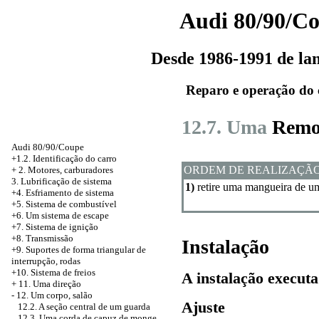
Audi 80/90/C
Desde 1986-1991 de l
Reparo e operação do 
12.7. Uma
Remo
Audi 80/90/Coupe
+1.2. Identificação do carro
ORDEM DE REALIZAÇÃ
+
2. Motores, carburadores
3. Lubrificação de sistema
1)
retire uma mangueira de um
+4. Esfriamento de sistema
+5. Sistema de combustível
+6. Um sistema de escape
+7. Sistema de ignição
+8. Transmissão
Instalação
+9. Suportes de forma triangular de
interrupção, rodas
+10. Sistema de freios
A instalação executa
+
11. Uma direção
-
12. Um corpo, salão
Ajuste
12.2. A seção central de um guarda
12.3. Uma corda de capuz de monge