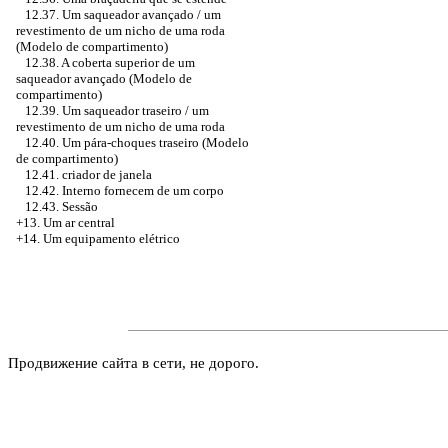
12.37. Um saqueador avançado / um
revestimento de um nicho de uma roda
(Modelo de compartimento)
12.38. A coberta superior de um
saqueador avançado (Modelo de
compartimento)
12.39. Um saqueador traseiro / um
revestimento de um nicho de uma roda
12.40. Um pára-choques traseiro (Modelo
de compartimento)
12.41.
criador de janela
12.42. Interno fornecem de um corpo
12.43. Sessão
+13. Um ar central
+14. Um equipamento elétrico
Продвижение сайта в сети, не дорого.