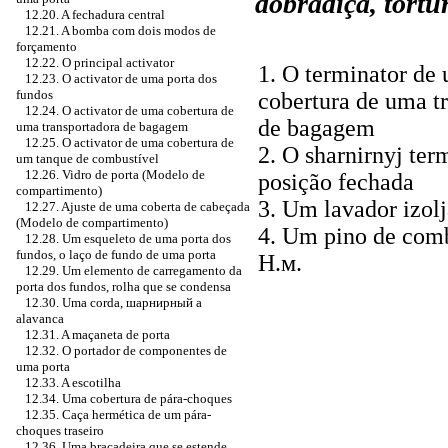
dobradiça, tortu
12.20. A fechadura central
12.21. A bomba com dois modos de
forçamento
12.22. O principal activator
1. O terminator de
12.23. O activator de uma porta dos
fundos
cobertura de uma t
12.24. O activator de uma cobertura de
de bagagem
uma transportadora de bagagem
12.25. O activator de uma cobertura de
2. O sharnirnyj ter
um tanque de combustível
12.26. Vidro de porta (Modelo de
posição fechada
compartimento)
3. Um lavador izolj
12.27. Ajuste de uma coberta de cabeçada
(Modelo de compartimento)
4. Um pino de comb
12.28. Um esqueleto de uma porta dos
fundos, o laço de fundo de uma porta
Н.м
.
12.29. Um elemento de carregamento da
porta dos fundos, rolha que se condensa
12.30. Uma corda,
шарнирный a
alavanca
12.31. A maçaneta de porta
12.32. O portador de componentes de
uma porta
12.33. A escotilha
12.34. Uma cobertura de pára-choques
12.35. Caça hermética de um pára-
choques traseiro
12.36. Uma braçadeira que se estende