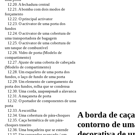
12.20. A fechadura central
12.21. A bomba com dois modos de
forçamento
12.22. O principal activator
12.23. O activator de uma porta dos
fundos
12.24. O activator de uma cobertura de
uma transportadora de bagagem
12.25. O activator de uma cobertura de
um tanque de combustível
12.26. Vidro de porta (Modelo de
compartimento)
12.27. Ajuste de uma coberta de cabeçada
(Modelo de compartimento)
12.28. Um esqueleto de uma porta dos
fundos, o laço de fundo de uma porta
12.29. Um elemento de carregamento da
porta dos fundos, rolha que se condensa
12.30. Uma corda,
шарнирный a
alavanca
12.31. A maçaneta de porta
12.32. O portador de componentes de uma
porta
12.33. A escotilha
A borda de caça
12.34. Uma cobertura de pára-choques
12.35. Caça hermética de um pára-
contorno de uma
choques traseiro
12.36. Uma braçadeira que se estende
decorativa de u
12.37. Um saqueador avançado / um