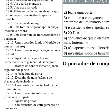
ORDEM DE REALIZAÇÃ
12.4. Um guarda avançado
12.5. Uma asa avançada
12.6. Alfinetes de fechadura de um capuz
2)
feche uma porta
de monge, absorvente do choque de
3)
continue o carregamento d
borracha
em frente de um telhado e um
12.7. Um capuz de monge
12.8. Uma tortura de gazonapolnennaja
4) o
assistente deve apertar-s
(modela o Sedan)
5)
20
Н.м
.
12.9. Uma cobertura de transportadora de
6)
convença-se que o element
bagagem
mais fortemente
12.10. Uma porta dos fundos (Modelo de
compartimento)
7)
não aperte um esqueleto de
12.11. Uma porta avançada, laço de porta
8)
investigue todos os taman
de fundo
12.12. Ajuste de uma janela e um
elemento de carregamento de uma porta
O portador de comp
12.13. Rolhas de condensação de janela,
regulador de janela
12.14. A fechadura de porta
12.15. Desenho de transferência de
alavanca da fechadura
12.16. Uma corda de uma fechadura da
porta interna
12.17. Uma braçadeira rotativa, uma
primavera de ajuste
12.18. Ajuste de portas
12.19. Um elemento de carregamento de
uma porta