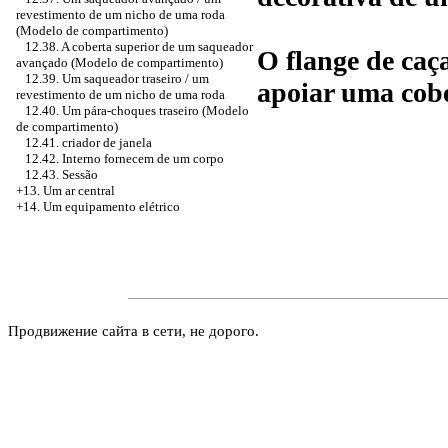
revestimento de um nicho de uma roda
(Modelo de compartimento)
12.38. A coberta superior de um saqueador
O flange de caç
avançado (Modelo de compartimento)
12.39. Um saqueador traseiro / um
apoiar uma cobe
revestimento de um nicho de uma roda
12.40. Um pára-choques traseiro (Modelo
de compartimento)
12.41.
criador de janela
12.42. Interno fornecem de um corpo
12.43. Sessão
+13. Um ar central
+14. Um equipamento elétrico
Продвижение сайта в сети, не дорого.