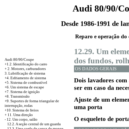
Audi 80/90/C
Desde 1986-1991 de l
Reparo e operação do 
12.29. Um eleme
dos fundos, rol
Audi 80/90/Coupe
+1.2. Identificação do carro
OS DADOS GERAIS
+
2. Motores, carburadores
3. Lubrificação de sistema
+4. Esfriamento de sistema
Dois lavadores com
+5. Sistema de combustível
ser em caso da neces
+6. Um sistema de escape
+7. Sistema de ignição
+8. Transmissão
Ajuste de um eleme
+9. Suportes de forma triangular de
interrupção, rodas
uma porta
+10. Sistema de freios
+
11. Uma direção
O esqueleto de port
-
12. Um corpo, salão
12.2. A seção central de um guarda
12.3. Uma corda de capuz de monge