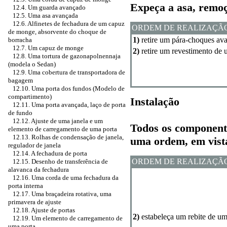
Expeça a asa, remo
12.4. Um guarda avançado
12.5. Uma asa avançada
12.6. Alfinetes de fechadura de um capuz
ORDEM DE REALIZAÇÃ
de monge, absorvente do choque de
1)
retire um pára-choques av
borracha
12.7. Um capuz de monge
2)
retire um revestimento de
12.8. Uma tortura de gazonapolnennaja
(modela o Sedan)
12.9. Uma cobertura de transportadora de
bagagem
12.10. Uma porta dos fundos (Modelo de
compartimento)
Instalação
12.11. Uma porta avançada, laço de porta
de fundo
12.12. Ajuste de uma janela e um
Todos os component
elemento de carregamento de uma porta
12.13. Rolhas de condensação de janela,
uma ordem, em vista
regulador de janela
12.14. A fechadura de porta
ORDEM DE REALIZAÇÃ
12.15. Desenho de transferência de
alavanca da fechadura
12.16. Uma corda de uma fechadura da
porta interna
12.17. Uma braçadeira rotativa, uma
primavera de ajuste
12.18. Ajuste de portas
2)
estabeleça um rebite de um
12.19. Um elemento de carregamento de
uma porta