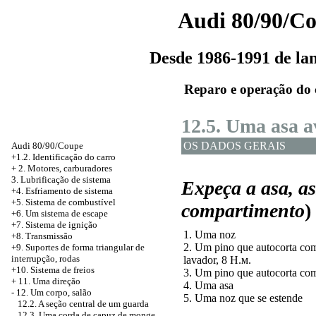
Audi 80/90/C
Desde 1986-1991 de l
Reparo e operação do 
12.5. Uma asa 
OS DADOS GERAIS
Audi 80/90/Coupe
+1.2. Identificação do carro
+
2. Motores, carburadores
3. Lubrificação de sistema
Expeça a asa, a
+4. Esfriamento de sistema
+5. Sistema de combustível
compartimento
)
+6. Um sistema de escape
+7. Sistema de ignição
1. Uma noz
+8. Transmissão
2. Um pino que autocorta c
+9. Suportes de forma triangular de
interrupção, rodas
lavador, 8
Н.м
.
+10. Sistema de freios
3. Um pino que autocorta co
+
11. Uma direção
4. Uma asa
-
12. Um corpo, salão
5. Uma noz que se estende
12.2. A seção central de um guarda
12.3. Uma corda de capuz de monge