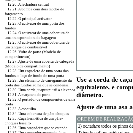
12.20. A fechadura central
12.21. A bomba com dois modos de
forçamento
12.22. O principal activator
12.23. O activator de uma porta dos
fundos
12.24. O activator de uma cobertura de
uma transportadora de bagagem
12.25. O activator de uma cobertura de
um tanque de combustível
12.26. Vidro de porta (Modelo de
compartimento)
12.27. Ajuste de uma coberta de cabeçada
(Modelo de compartimento)
12.28. Um esqueleto de uma porta dos
fundos, o laço de fundo de uma porta
Use a corda de caç
12.29. Um elemento de carregamento da
porta dos fundos, rolha que se condensa
equivalente, e comp
12.30. Uma corda,
шарнирный a
alavanca
diâmetro.
12.31. A maçaneta de porta
12.32. O portador de componentes de uma
porta
Ajuste de uma asa a
12.33. A escotilha
12.34. Uma cobertura de pára-choques
12.35. Caça hermética de um pára-
ORDEM DE REALIZAÇÃ
choques traseiro
1)
ослабьте
todos os pinos d
12.36. Uma braçadeira que se estende
2)
tendo enfraquecido pinos,
12.37. Um saqueador avançado / um