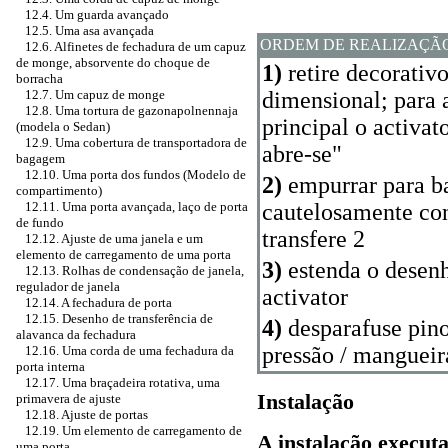
12.4. Um guarda avançado
12.5. Uma asa avançada
ORDEM DE REALIZAÇÃ
12.6. Alfinetes de fechadura de um capuz
de monge, absorvente do choque de
1)
retire decorativo
borracha
12.7. Um capuz de monge
dimensional; para 
12.8. Uma tortura de gazonapolnennaja
principal o activat
(modela o Sedan)
12.9. Uma cobertura de transportadora de
abre-se"
bagagem
12.10. Uma porta dos fundos (Modelo de
2)
empurrar para ba
compartimento)
12.11. Uma porta avançada, laço de porta
cautelosamente con
de fundo
transfere 2
12.12. Ajuste de uma janela e um
elemento de carregamento de uma porta
3)
estenda o desenh
12.13. Rolhas de condensação de janela,
regulador de janela
activator
12.14. A fechadura de porta
12.15. Desenho de transferência de
4)
desparafuse pino
alavanca da fechadura
pressão / mangueir
12.16. Uma corda de uma fechadura da
porta interna
12.17. Uma braçadeira rotativa, uma
Instalação
primavera de ajuste
12.18. Ajuste de portas
12.19. Um elemento de carregamento de
A instalação executa
uma porta