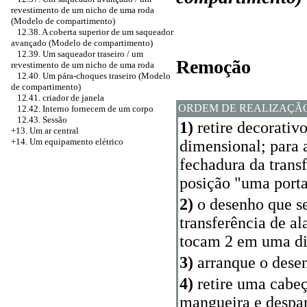
revestimento de um nicho de uma roda
(Modelo de compartimento)
12.38. A coberta superior de um saqueador
avançado (Modelo de compartimento)
12.39. Um saqueador traseiro / um
Remoção
revestimento de um nicho de uma roda
12.40. Um pára-choques traseiro (Modelo
de compartimento)
12.41.
criador de janela
ORDEM DE REALIZAÇÃ
12.42. Interno fornecem de um corpo
12.43. Sessão
1)
retire decorativo
+13. Um ar central
+14. Um equipamento elétrico
dimensional; para 
fechadura da trans
posição "uma porta
2)
o desenho que s
transferência de a
tocam 2 em uma di
3)
arranque o desen
4)
retire uma cabeç
mangueira e despar