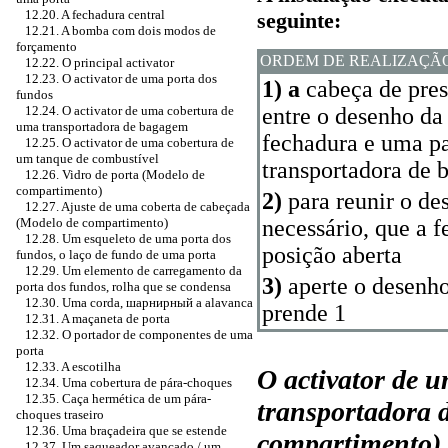
12.20. A fechadura central
seguinte:
12.21. A bomba com dois modos de
forçamento
ORDEM DE REALIZAÇÃ
12.22. O principal activator
12.23. O activator de uma porta dos
1) a
cabeça de pres
fundos
12.24. O activator de uma cobertura de
entre o desenho da
uma transportadora de bagagem
fechadura e uma pa
12.25. O activator de uma cobertura de
um tanque de combustível
transportadora de
12.26. Vidro de porta (Modelo de
compartimento)
2)
para reunir o de
12.27. Ajuste de uma coberta de cabeçada
(Modelo de compartimento)
necessário, que a f
12.28. Um esqueleto de uma porta dos
posição aberta
fundos, o laço de fundo de uma porta
12.29. Um elemento de carregamento da
3)
aperte o desenh
porta dos fundos, rolha que se condensa
12.30. Uma corda,
шарнирный a
alavanca
prende 1
12.31. A maçaneta de porta
12.32. O portador de componentes de uma
porta
12.33. A escotilha
O activator de 
12.34. Uma cobertura de pára-choques
12.35. Caça hermética de um pára-
transportadora 
choques traseiro
12.36. Uma braçadeira que se estende
compartimento)
12.37. Um saqueador avançado / um