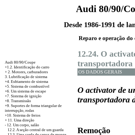
Audi 80/90/C
Desde 1986-1991 de l
Reparo e operação do 
12.24. O activa
transportadora
Audi 80/90/Coupe
+1.2. Identificação do carro
OS DADOS GERAIS
+
2. Motores, carburadores
3. Lubrificação de sistema
+4. Esfriamento de sistema
+5. Sistema de combustível
O activator de 
+6. Um sistema de escape
+7. Sistema de ignição
transportadora 
+8. Transmissão
+9. Suportes de forma triangular de
interrupção, rodas
+10. Sistema de freios
+
11. Uma direção
-
12. Um corpo, salão
Remoção
12.2. A seção central de um guarda
12.3. Uma corda de capuz de monge