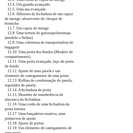
12.4. Um guarda avançado
12.5. Uma asa avançada
12.6. Alfinetes de fechadura de um capuz
de monge, absorvente do choque de
borracha
12.7. Um capuz de monge
12.8. Uma tortura de gazonapolnennaja
(modela o Sedan)
12.9. Uma cobertura de transportadora de
bagagem
12.10. Uma porta dos fundos (Modelo de
compartimento)
12.11. Uma porta avançada, laço de porta
de fundo
12.12. Ajuste de uma janela e um
elemento de carregamento de uma porta
12.13. Rolhas de condensação de janela,
regulador de janela
12.14. A fechadura de porta
12.15. Desenho de transferência de
alavanca da fechadura
12.16. Uma corda de uma fechadura da
porta interna
12.17. Uma braçadeira rotativa, uma
primavera de ajuste
12.18. Ajuste de portas
12.19. Um elemento de carregamento de
uma porta