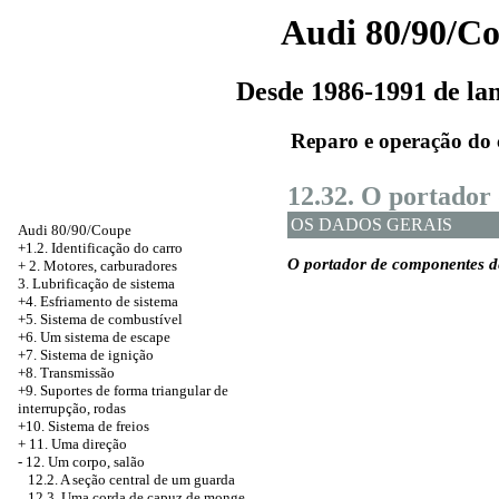
Audi 80/90/C
Desde 1986-1991 de l
Reparo e operação do 
12.32. O portador
OS DADOS GERAIS
Audi 80/90/Coupe
+1.2. Identificação do carro
O portador de componentes d
+
2. Motores, carburadores
3. Lubrificação de sistema
+4. Esfriamento de sistema
+5. Sistema de combustível
+6. Um sistema de escape
+7. Sistema de ignição
+8. Transmissão
+9. Suportes de forma triangular de
interrupção, rodas
+10. Sistema de freios
+
11. Uma direção
-
12. Um corpo, salão
12.2. A seção central de um guarda
12.3. Uma corda de capuz de monge