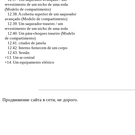
revestimento de um nicho de uma roda
(Modelo de compartimento)
12.38. A coberta superior de um saqueador
avançado (Modelo de compartimento)
12.39. Um saqueador traseiro / um
revestimento de um nicho de uma roda
12.40. Um pára-choques traseiro (Modelo
de compartimento)
12.41.
criador de janela
12.42. Interno fornecem de um corpo
12.43. Sessão
+13. Um ar central
+14. Um equipamento elétrico
Продвижение сайта в сети, не дорого.