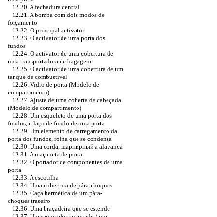
12.20. A fechadura central
12.21. A bomba com dois modos de
forçamento
12.22. O principal activator
12.23. O activator de uma porta dos
fundos
12.24. O activator de uma cobertura de
uma transportadora de bagagem
12.25. O activator de uma cobertura de um
tanque de combustível
12.26. Vidro de porta (Modelo de
compartimento)
12.27. Ajuste de uma coberta de cabeçada
(Modelo de compartimento)
12.28. Um esqueleto de uma porta dos
fundos, o laço de fundo de uma porta
12.29. Um elemento de carregamento da
porta dos fundos, rolha que se condensa
12.30. Uma corda,
шарнирный a
alavanca
12.31. A maçaneta de porta
12.32. O portador de componentes de uma
porta
12.33. A escotilha
12.34. Uma cobertura de pára-choques
12.35. Caça hermética de um pára-
choques traseiro
12.36. Uma braçadeira que se estende
12.37. Um saqueador avançado / um