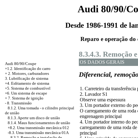
Audi 80/90/C
Desde 1986-1991 de l
Reparo e operação do 
8.3.4.3. Remoção e
OS DADOS GERAIS
Audi 80/90/Coupe
+1.2. Identificação do carro
Diferencial, remoção
+
2. Motores, carburadores
3. Lubrificação de sistema
+4. Esfriamento de sistema
+5. Sistema de combustível
1. Carreteiro da transferência 
+6. Um sistema de escape
2. Lavador S1
+
7. Sistema de ignição
Observe uma espessura
-
8. Transmissão
3. Um portador externo do p
8.1.2. Uma tomada - o cilindro principal
O carregamento de uma roda 
de união
engrenagem principal
8.1.3. Aperte um disco de união
4. Um portador interno do p
8.1.4. Maus funcionamentos de união
carregamento de uma roda d
+8.2. Uma transmissão mecânica 012
-8.3. Uma transmissão mecânica 01А
principal
8.3.2. Remoção e instalação de