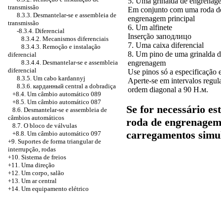
5. Uma grinalda de engrenag
transmissão
Em conjunto com uma roda d
8.3.3. Desmantelar-se e assembleia de
engrenagem principal
transmissão
6. Um alfinete
-8.3.4. Diferencial
Inserção
заподлицо
8.3.4.2. Mecanismos diferenciais
7. Uma caixa diferencial
8.3.4.3. Remoção e instalação
8. Um pino de uma grinalda 
diferencial
8.3.4.4. Desmantelar-se e assembleia
engrenagem
diferencial
Use pinos só a especificação 
8.3.5. Um cabo kardannyj
Aperte-se em intervalos regu
8.3.6.
карданный
central
a
dobradiça
ordem diagonal a 90
Н.м
.
+8.4. Um câmbio automático 089
+8.5. Um câmbio automático 087
Se for necessário e
8.6. Desmantelar-se e assembleia de
câmbios automáticos
roda de engrenagem 
8.7. O bloco de válvulas
carregamentos simu
+8.8. Um câmbio automático 097
+9. Suportes de forma triangular de
interrupção, rodas
+10. Sistema de freios
+11. Uma direção
+12. Um corpo, salão
+13. Um ar central
+14. Um equipamento elétrico