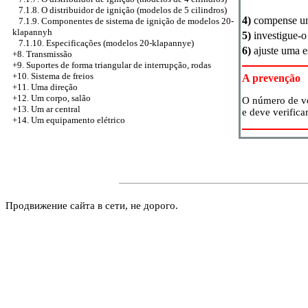
7.1.8. O distribuidor de ignição (modelos de 5 cilindros)
4)
compense uma
7.1.9. Componentes de sistema de ignição de modelos 20-
klapannyh
5)
investigue-o
7.1.10. Especificações (modelos 20-klapannye)
6)
ajuste uma 
+8. Transmissão
+9. Suportes de forma triangular de interrupção, rodas
+10. Sistema de freios
A prevenção
+11. Uma direção
+12. Um corpo, salão
O número de vo
+13. Um ar central
e deve verifica
+14. Um equipamento elétrico
Продвижение сайта в сети, не дорого.