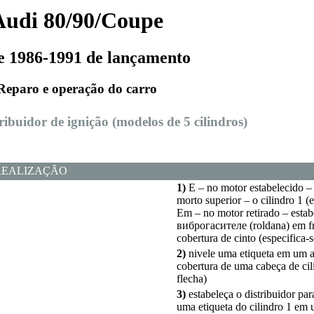
Audi 80/90/Coupe
e 1986-1991 de lançamento
Reparo e operação do carro
tribuidor de ignição (modelos de 5 cilindros)
REALIZAÇÃO
1)
E – no motor estabelecido –
morto superior – o cilindro 1 (
Em – no motor retirado – esta
виброгасителе
(roldana) em f
cobertura de cinto (especifica-
2)
nivele uma etiqueta em um 
cobertura de uma cabeça de cil
flecha)
3)
estabeleça o distribuidor par
uma etiqueta do cilindro 1 em 