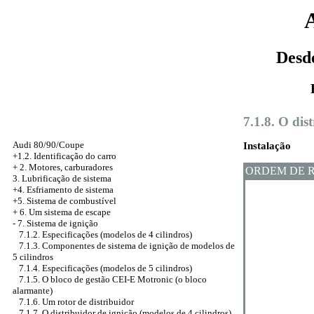
Desd
7.1.8. O dis
Audi 80/90/Coupe
Instalação
+1.2. Identificação do carro
+
2. Motores, carburadores
ORDEM DE 
3. Lubrificação de sistema
+4. Esfriamento de sistema
+5. Sistema de combustível
+
6. Um sistema de escape
-
7. Sistema de ignição
7.1.2. Especificações (modelos de 4 cilindros)
7.1.3. Componentes de sistema de ignição de modelos de
5 cilindros
7.1.4. Especificações (modelos de 5 cilindros)
7.1.5. O bloco de gestão CEI-E Motronic (o bloco
alarmante)
7.1.6. Um rotor de distribuidor
7.1.7. O distribuidor de ignição (modelos de 4 cilindros)