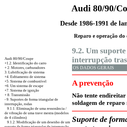
Audi 80/90/C
Desde 1986-1991 de l
Reparo e operação do 
9.2. Um suporte
interrupção tras
Audi 80/90/Coupe
+1.2. Identificação do carro
OS DADOS GERAIS
+
2. Motores, carburadores
3. Lubrificação de sistema
+4. Esfriamento de sistema
A prevenção
+5. Sistema de combustível
+6. Um sistema de escape
+7. Sistema de ignição
Não tente endireitar
+
8. Transmissão
-
9. Suportes de forma triangular de
soldagem de reparo 
interrupção, rodas
9.1.1. Eliminação de uma ressonância /
de vibração de uma trave mestra (modelos
Suporte de forma
de 4 cilindros)
9.1.2. Modificação de um desenho de um
suporte de forma triangular de interrupção