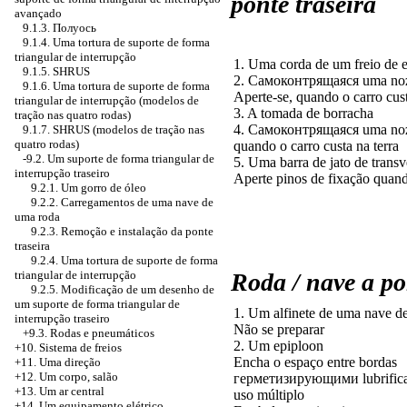
ponte traseira
avançado
9.1.3.
Полуось
9.1.4. Uma tortura de suporte de forma
triangular de interrupção
1. Uma corda de um freio de 
9.1.5. SHRUS
2.
Самоконтрящаяся uma
no
9.1.6. Uma tortura de suporte de forma
Aperte-se, quando o carro cust
triangular de interrupção (modelos de
3. A tomada de borracha
tração nas quatro rodas)
4.
Самоконтрящаяся uma
no
9.1.7. SHRUS (modelos de tração nas
quatro rodas)
quando o carro custa na terra
-9.2. Um suporte de forma triangular de
5. Uma barra de jato de transv
interrupção traseiro
Aperte pinos de fixação quando
9.2.1. Um gorro de óleo
9.2.2. Carregamentos de uma nave de
uma roda
9.2.3. Remoção e instalação da ponte
traseira
9.2.4. Uma tortura de suporte de forma
triangular de interrupção
Roda / nave a po
9.2.5. Modificação de um desenho de
um suporte de forma triangular de
1. Um alfinete de uma nave d
interrupção traseiro
Não se preparar
+9.3. Rodas e pneumáticos
2. Um epiploon
+10. Sistema de freios
Encha o espaço entre bordas
+11. Uma direção
+12. Um corpo, salão
герметизирующими
lubrific
+13. Um ar central
uso múltiplo
+14. Um equipamento elétrico