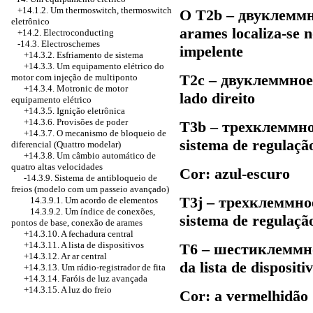
+14.1.2. Um thermoswitch, thermoswitch
O Т2b –
двуклемм
eletrônico
arames localiza-se 
+14.2. Electroconducting
-14.3. Electroschemes
impelente
+14.3.2. Esfriamento de sistema
+14.3.3. Um equipamento elétrico do
Т2с –
двуклеммное
motor com injeção de multiponto
+14.3.4. Motronic de motor
lado direito
equipamento elétrico
+14.3.5. Ignição eletrônica
+14.3.6. Provisões de poder
Т3b –
трехклеммн
+14.3.7. O mecanismo de bloqueio de
sistema de regulaçã
diferencial (Quattro modelar)
+14.3.8. Um câmbio automático de
quatro altas velocidades
Cor: azul-escuro
-14.3.9. Sistema de antibloqueio de
freios (modelo com um passeio avançado)
Т3j –
трехклеммно
14.3.9.1. Um acordo de elementos
14.3.9.2. Um índice de conexões,
sistema de regulaçã
pontos de base, conexão de arames
+14.3.10. A fechadura central
+14.3.11. A lista de dispositivos
Т6 –
шестиклеммн
+14.3.12. Ar ar central
da lista de dispositi
+14.3.13. Um rádio-registrador de fita
+14.3.14. Faróis de luz avançada
+14.3.15. A luz do freio
Cor: a vermelhidão