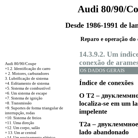
Audi 80/90/C
Desde 1986-1991 de l
Reparo e operação do 
14.3.9.2. Um índic
conexão de arame
Audi 80/90/Coupe
+1.2. Identificação do carro
OS DADOS GERAIS
+
2. Motores, carburadores
3. Lubrificação de sistema
Índice de conexões
+4. Esfriamento de sistema
+5. Sistema de combustível
+6. Um sistema de escape
O Т2 –
двуклеммн
+7. Sistema de ignição
localiza-se em um 
+8. Transmissão
+9. Suportes de forma triangular de
impelente
interrupção, rodas
+10. Sistema de freios
Т2а –
двуклеммно
+11. Uma direção
+12. Um corpo, salão
lado abandonado
+
13. Um ar central
-
14. Um equipamento elétrico