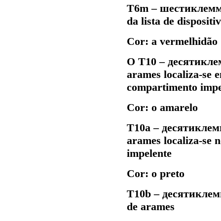
Т6m –
шестиклем
da lista de dispositi
Cor: a vermelhidão
O Т10 –
десятикле
arames localiza-se 
compartimento impe
Cor: o amarelo
Т10а –
десятиклем
arames localiza-se 
impelente
Cor: o preto
Т10b –
десятиклем
de arames