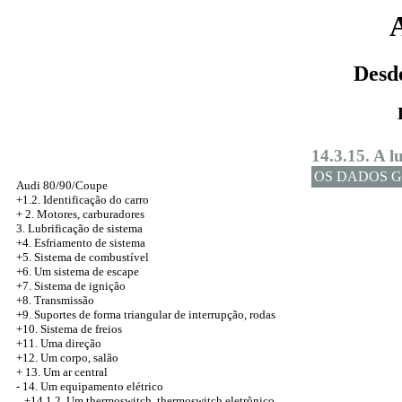
Desd
14.3.15. A l
OS DADOS G
Audi 80/90/Coupe
+1.2. Identificação do carro
+
2. Motores, carburadores
3. Lubrificação de sistema
+4. Esfriamento de sistema
+5. Sistema de combustível
+6. Um sistema de escape
+7. Sistema de ignição
+8. Transmissão
+9. Suportes de forma triangular de interrupção, rodas
+10. Sistema de freios
+11. Uma direção
+12. Um corpo, salão
+
13. Um ar central
-
14. Um equipamento elétrico
+14.1.2. Um thermoswitch, thermoswitch eletrônico