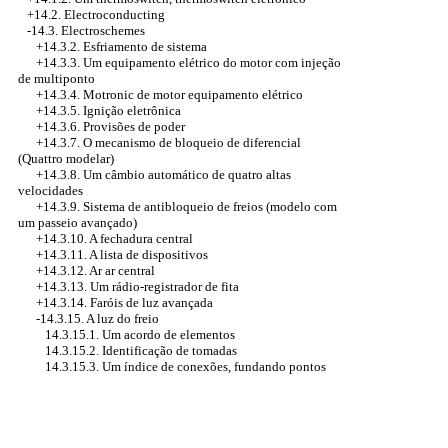
+14.2. Electroconducting
-14.3. Electroschemes
+14.3.2. Esfriamento de sistema
+14.3.3. Um equipamento elétrico do motor com injeção
de multiponto
+14.3.4. Motronic de motor equipamento elétrico
+14.3.5. Ignição eletrônica
+14.3.6. Provisões de poder
+14.3.7. O mecanismo de bloqueio de diferencial
(Quattro modelar)
+14.3.8. Um câmbio automático de quatro altas
velocidades
+14.3.9. Sistema de antibloqueio de freios (modelo com
um passeio avançado)
+14.3.10. A fechadura central
+14.3.11. A lista de dispositivos
+14.3.12. Ar ar central
+14.3.13. Um rádio-registrador de fita
+14.3.14. Faróis de luz avançada
-14.3.15. A luz do freio
14.3.15.1. Um acordo de elementos
14.3.15.2. Identificação de tomadas
14.3.15.3. Um índice de conexões, fundando pontos