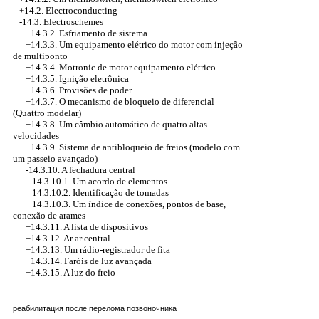
+14.2. Electroconducting
-14.3. Electroschemes
+14.3.2. Esfriamento de sistema
+14.3.3. Um equipamento elétrico do motor com injeção
de multiponto
+14.3.4. Motronic de motor equipamento elétrico
+14.3.5. Ignição eletrônica
+14.3.6. Provisões de poder
+14.3.7. O mecanismo de bloqueio de diferencial
(Quattro modelar)
+14.3.8. Um câmbio automático de quatro altas
velocidades
+14.3.9. Sistema de antibloqueio de freios (modelo com
um passeio avançado)
-14.3.10. A fechadura central
14.3.10.1. Um acordo de elementos
14.3.10.2. Identificação de tomadas
14.3.10.3. Um índice de conexões, pontos de base,
conexão de arames
+14.3.11. A lista de dispositivos
+14.3.12. Ar ar central
+14.3.13. Um rádio-registrador de fita
+14.3.14. Faróis de luz avançada
+14.3.15. A luz do freio
реабилитация после перелома позвоночника