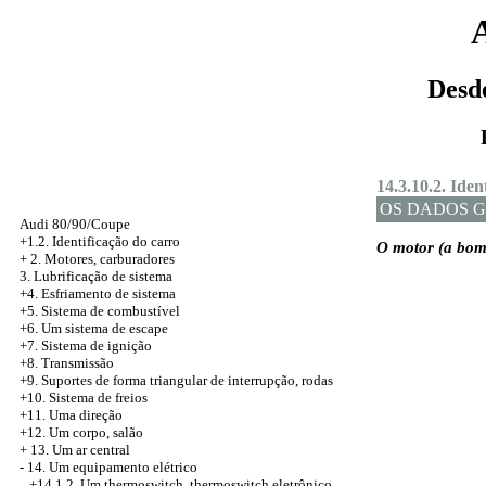
Desd
14.3.10.2. Ide
OS DADOS G
Audi 80/90/Coupe
+1.2. Identificação do carro
O motor (a bom
+
2. Motores, carburadores
3. Lubrificação de sistema
+4. Esfriamento de sistema
+5. Sistema de combustível
+6. Um sistema de escape
+7. Sistema de ignição
+8. Transmissão
+9. Suportes de forma triangular de interrupção, rodas
+10. Sistema de freios
+11. Uma direção
+12. Um corpo, salão
+
13. Um ar central
-
14. Um equipamento elétrico
+14.1.2. Um thermoswitch, thermoswitch eletrônico