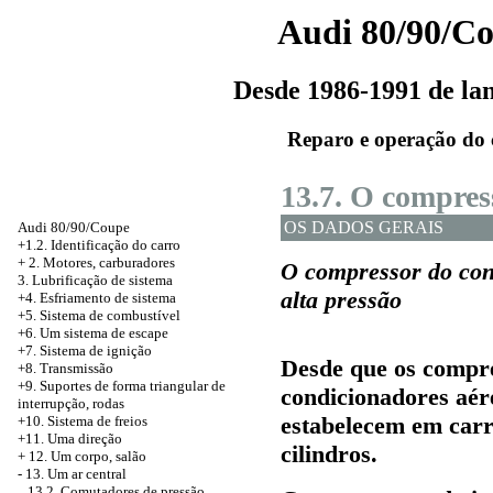
Audi 80/90/C
Desde 1986-1991 de l
Reparo e operação do 
13.7. O compres
OS DADOS GERAIS
Audi 80/90/Coupe
+1.2. Identificação do carro
+
2. Motores, carburadores
O compressor do con
3. Lubrificação de sistema
alta pressão
+4. Esfriamento de sistema
+5. Sistema de combustível
+6. Um sistema de escape
+7. Sistema de ignição
Desde que os compr
+8. Transmissão
+9. Suportes de forma triangular de
condicionadores aére
interrupção, rodas
estabelecem em carr
+10. Sistema de freios
+11. Uma direção
cilindros.
+
12. Um corpo, salão
-
13. Um ar central
13.2. Comutadores de pressão