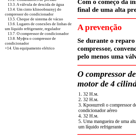
Com o começo da ins
13.3. A válvula de descida de água
final de uma alta pr
13.4. Um cinto klinoobraznyj do
compressor do condicionador
13.5. Cheque de sistema de vácuo
13.6. Lugares de conexões de linhas de
A prevenção
um líquido refrigerante, regulador
13.7. O compressor de condicionador
13.8.
Муфта o
compressor de
Se durante o reparo 
condicionador
compressor, convenc
+14. Um equipamento elétrico
pelo menos uma válv
O compressor de
motor de 4 cilin
1. 32
Н.м
.
2. 32
Н.м
.
3.
Кронштей o
compressor d
condicionador aéreo
4. 32
Н.м
.
5. Uma mangueira de uma alta
um líquido refrigerante