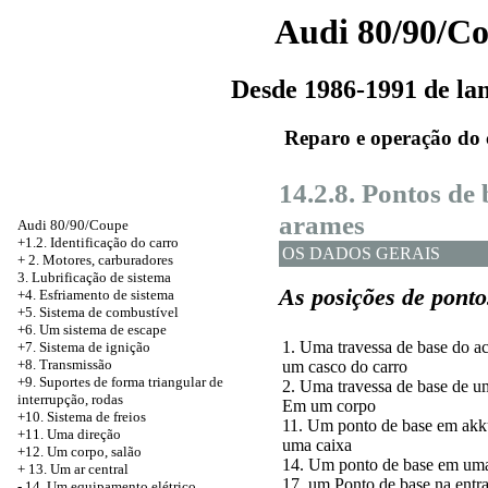
Audi 80/90/C
Desde 1986-1991 de l
Reparo e operação do 
14.2.8. Pontos de
arames
Audi 80/90/Coupe
+1.2. Identificação do carro
OS DADOS GERAIS
+
2. Motores, carburadores
3. Lubrificação de sistema
As posições de ponto
+4. Esfriamento de sistema
+5. Sistema de combustível
+6. Um sistema de escape
1. Uma travessa de base do 
+7. Sistema de ignição
+8. Transmissão
um casco do carro
+9. Suportes de forma triangular de
2. Uma travessa de base de u
interrupção, rodas
Em um corpo
+10. Sistema de freios
11. Um ponto de base em
akk
+11. Uma direção
uma
caixa
+12. Um corpo, salão
14. Um ponto de base em uma
+
13. Um ar central
17, um Ponto de base na entr
-
14. Um equipamento elétrico