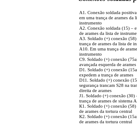
А1. Conexão soldada positiva
em uma trança de arames da li
instrumento
А2. Conexão soldada (15) – 
de arames da lista de instrum
А3. Soldado (+) conexão (58
trança de arames da lista de i
А10. Em uma trança de arame
instrumento
С9. Soldado (+) conexão (75а)
avançada esquerda de arames
D1. Soldado (+) conexão (15а)
expedem a trança de arames
D11. Soldado (+) conexão (15
segurança trancam S28 na tra
direita de arames
J1. Soldado (+) conexão (З0)
trança de arames de sistema 
К1. Soldado (+) conexão (58)
de arames da tortura central
К2. Soldado (+) conexão (15а
de arames da tortura central