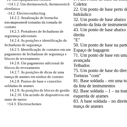
Coletor
+14.1.2. Um thermoswitch, thermoswitch
eletrônico
22. Um ponto de base perto d
-14.2. Electroconducting
hidráulico
14.2.2. Atualização de borracha
32. Um ponto de base abaixo
изоляционной
tomadas da tomada de
canhoto da lista de instrument
contato
43. Um ponto de base abaixo 
14.2.3. Portadores de fechaduras de
direita
segurança adicionais
"E"
14.2.4. As posições e identificação de
50. Um ponto de base na part
fechaduras de segurança
14.2.5. Identificação de contatos em um
Espaço de bagagem
pagamento de fechaduras de segurança e
71. Um ponto de base em um
blocos de revezamento
avançada
14.2.6. Um pagamento adicional de
Telhados
blocos do revezamento
75. Um ponto de base do direi
14.2.7. As posições de dicas de uma
Torturas "com"
trança de arames em ninhos de contato
81. Base soldada – em uma tr
14.2.8. Pontos de base e conexões
da lista de instrumentos
soldadas de arames
14.2.9. As posições de blocos de gestão
82. Base soldada – 1 – na tra
14.2.10. Um acordo de dispositivos em
esquerda de arames
ramo de motor
83. A base soldada – no direi
+14.3. Electroschemes
trança de arames